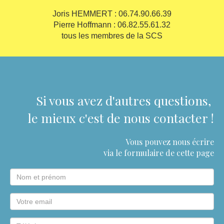
Joris HEMMERT : 06.74.90.66.39
Pierre Hoffmann : 06.82.55.61.32
tous les membres de la SCS
Si vous avez d'autres questions,
le mieux
c'est
de nous contacter !
Vous pouvez nous écrire
via le formulaire
de cette page